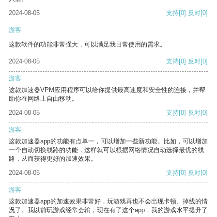
2024-08-05
支持
[0]
反对
[0]
游客
这款软件的功能非常强大，可以满足我日常使用的需求。
2024-08-05
支持
[0]
反对
[0]
游客
这款加速器VPM应用程序可以给你提供最高速度和安全性的连接，并帮
助你在网络上自由移动。
2024-08-05
支持
[0]
反对
[0]
游客
这款加速器app的功能有点单一，可以增加一些新功能。比如，可以增加
一个自动切换线路的功能，这样就可以根据网络情况自动选择最优的线
路，从而获得更好的加速效果。
2024-08-05
支持
[0]
反对
[0]
游客
这款加速器app的加速效果非常好，玩游戏再也不会出现卡顿、掉线的情
况了。我以前玩游戏经常会输，现在有了这个app，我的游戏水平提升了