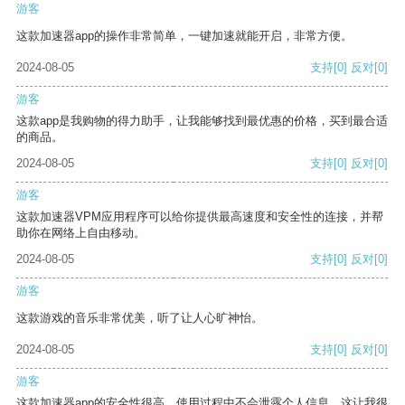
游客
这款加速器app的操作非常简单，一键加速就能开启，非常方便。
2024-08-05
支持
[0]
反对
[0]
游客
这款app是我购物的得力助手，让我能够找到最优惠的价格，买到最合适
的商品。
2024-08-05
支持
[0]
反对
[0]
游客
这款加速器VPM应用程序可以给你提供最高速度和安全性的连接，并帮
助你在网络上自由移动。
2024-08-05
支持
[0]
反对
[0]
游客
这款游戏的音乐非常优美，听了让人心旷神怡。
2024-08-05
支持
[0]
反对
[0]
游客
这款加速器app的安全性很高，使用过程中不会泄露个人信息，这让我很