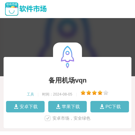
备用机场vqn
工具
|
时间：2024-08-05
|
安卓下载
苹果下载
PC下载
安卓市场，安全绿色