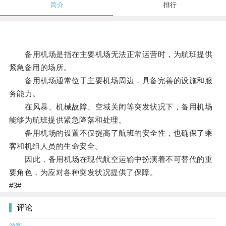
简介
排行
备用机场是指在主要机场无法正常运营时，为航班提供
紧急备用的场所。
备用机场通常位于主要机场周边，具备完善的设施和服
务能力。
在风暴、机械故障、空域关闭等突发状况下，备用机场
能够为航班提供紧急降落和处理。
备用机场的设置不仅提高了航班的安全性，也确保了乘
客和机组人员的生命安全。
因此，备用机场在现代航空运输中扮演着不可替代的重
要角色，为应对各种突发状况提供了保障。
#3#
评论
游客