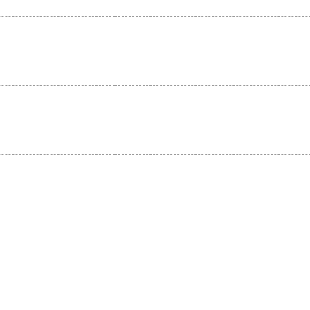
。
。
。