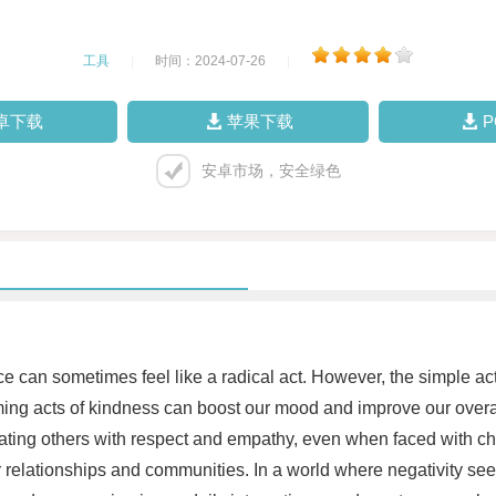
工具
|
时间：2024-07-26
|
卓下载
苹果下载
安卓市场，安全绿色
nice can sometimes feel like a radical act. However, the simple 
ming acts of kindness can boost our mood and improve our overa
 treating others with respect and empathy, even when faced with
r relationships and communities. In a world where negativity se