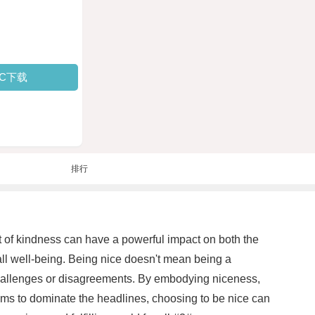
PC下载
排行
act of kindness can have a powerful impact on both the
ll well-being. Being nice doesn't mean being a
 challenges or disagreements. By embodying niceness,
ems to dominate the headlines, choosing to be nice can