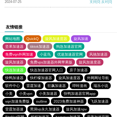
2024-07-25
支持
[0]
反对
[0]
友情链接
网站地图
QuickQ
旋风加速度器
旋风加速
坚果加速器
tiktok加速器
狗急加速器官网
免费vqn外网加速
小蓝鸟
优途加速器官网
风驰加速器
旋风加速器
免费vps加速器外网苹果版
旋风加速度器
快连加速器
快连加速器官网入口
原子加速器
快鸭加速器
快柠檬加速器
旋风加速度器
外网网址导航
软件中心
雷霆加速
狂飙加速器
哔咔漫画
瑞乐小说
小美
小美vpn
小美加速器
快鸭加速器官网app
vqn加速免费版
outline
2023免费加速神器
飞跃加速器
雷霆加器速
黑洞vp永久加速器
旋风加速npv