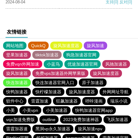
2024-08-04
支持
[0]
反对
[0]
友情链接
网站地图
QuickQ
旋风加速度器
旋风加速
坚果加速器
tiktok加速器
狗急加速器官网
免费vqn外网加速
小蓝鸟
优途加速器官网
风驰加速器
旋风加速器
免费vps加速器外网苹果版
旋风加速度器
快连加速器
快连加速器官网入口
原子加速器
快鸭加速器
快柠檬加速器
旋风加速度器
外网网址导航
软件中心
雷霆加速
狂飙加速器
哔咔漫画
瑞乐小说
小美
小美vpn
小美加速器
快鸭加速器官网app
vqn加速免费版
outline
2023免费加速神器
飞跃加速器
雷霆加器速
黑洞vp永久加速器
旋风加速npv