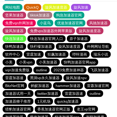
网站地图
QuickQ
旋风加速度器
旋风加速
坚果加速器
tiktok加速器
狗急加速器官网
免费vqn外网加速
小蓝鸟
优途加速器官网
风驰加速器
旋风加速器
免费vps加速器外网苹果版
旋风加速度器
快连加速器
快连加速器官网入口
原子加速器
快鸭加速器
快柠檬加速器
旋风加速度器
外网网址导航
软件中心
雷霆加速
狂飙加速器
哔咔漫画
瑞乐小说
小美
小美vpn
小美加速器
快鸭加速器官网app
vqn加速免费版
outline
2023免费加速神器
飞跃加速器
雷霆加器速
黑洞vp永久加速器
旋风加速npv
BitzNet官网
蚂蚁加速器
hammer加速器
雷轰加速官网
加速器试用一天
twitter加速器
雷霆加器速
outline
加速器梯子推荐
1元机场
quickq加速器
猎豹加速器官网
香蕉加速器官网正版
老王vp官网