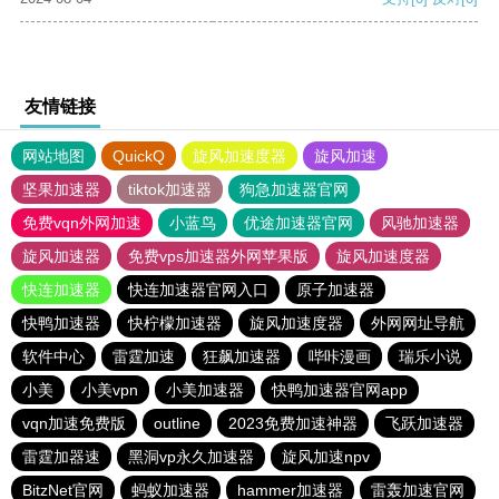
友情链接
网站地图
QuickQ
旋风加速度器
旋风加速
坚果加速器
tiktok加速器
狗急加速器官网
免费vqn外网加速
小蓝鸟
优途加速器官网
风驰加速器
旋风加速器
免费vps加速器外网苹果版
旋风加速度器
快连加速器
快连加速器官网入口
原子加速器
快鸭加速器
快柠檬加速器
旋风加速度器
外网网址导航
软件中心
雷霆加速
狂飙加速器
哔咔漫画
瑞乐小说
小美
小美vpn
小美加速器
快鸭加速器官网app
vqn加速免费版
outline
2023免费加速神器
飞跃加速器
雷霆加器速
黑洞vp永久加速器
旋风加速npv
BitzNet官网
蚂蚁加速器
hammer加速器
雷轰加速官网