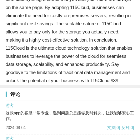
on the same page. By adopting 115Cloud, businesses can
eliminate the need for costly on-premises servers, resulting in
significant cost savings. The scalable nature of 115Cloud
allows you to pay only for the storage you actually need,
making it a highly cost-effective solution. In conclusion,
115Cloud is the ultimate cloud technology solution that enables
businesses to leverage the power of the cloud for seamless
data storage, scalability, and enhanced productivity. Say
goodbye to the limitations of traditional data management and
unlock the potential of your business with 115Cloud.#3#
评论
游客
这款app的客服非常专业，遇到问题总是能够及时解决，让我能够安心工
作。
2024-08-04
支持
[0]
反对
[0]
游客