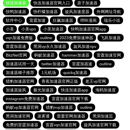
快连加速器
快连加速器官网入口
原子加速器
快鸭加速器
快柠檬加速器
旋风加速度器
外网网址导航
软件中心
雷霆加速
狂飙加速器
哔咔漫画
瑞乐小说
小美
小美vpn
小美加速器
快鸭加速器官网app
vqn加速免费版
outline
2023免费加速神器
飞跃加速器
雷霆加器速
黑洞vp永久加速器
旋风加速npv
BitzNet官网
蚂蚁加速器
hammer加速器
雷轰加速官网
加速器试用一天
twitter加速器
雷霆加器速
outline
加速器梯子推荐
1元机场
quickq加速器
猎豹加速器官网
香蕉加速器官网正版
老王vp官网
加速器旋风
极光加速器
快连加速器app
海鸥加速度
instagram免费加速器
雷霆加速器官网下载
蚂蚁vp加速器官网
猎豹nvp加速器
outline
黑洞加速官网
迷雾通
雷轰官网加速器
黑洞加速噐
免费的雷霆加速器
雷霆vqn加速官网
旋风加速官网下载