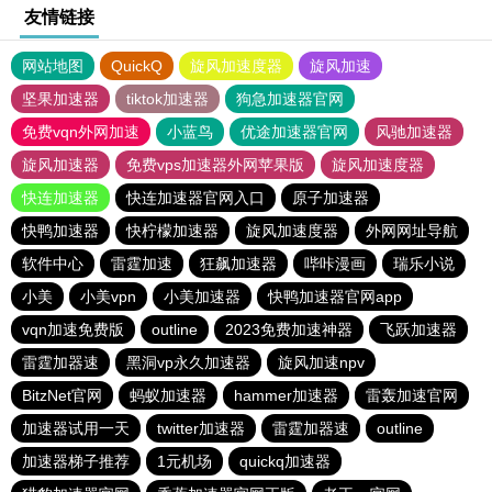
友情链接
网站地图
QuickQ
旋风加速度器
旋风加速
坚果加速器
tiktok加速器
狗急加速器官网
免费vqn外网加速
小蓝鸟
优途加速器官网
风驰加速器
旋风加速器
免费vps加速器外网苹果版
旋风加速度器
快连加速器
快连加速器官网入口
原子加速器
快鸭加速器
快柠檬加速器
旋风加速度器
外网网址导航
软件中心
雷霆加速
狂飙加速器
哔咔漫画
瑞乐小说
小美
小美vpn
小美加速器
快鸭加速器官网app
vqn加速免费版
outline
2023免费加速神器
飞跃加速器
雷霆加器速
黑洞vp永久加速器
旋风加速npv
BitzNet官网
蚂蚁加速器
hammer加速器
雷轰加速官网
加速器试用一天
twitter加速器
雷霆加器速
outline
加速器梯子推荐
1元机场
quickq加速器