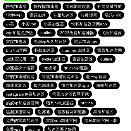
快鸭加速器
快柠檬加速器
旋风加速度器
外网网址导航
软件中心
雷霆加速
狂飙加速器
哔咔漫画
瑞乐小说
小美
小美vpn
小美加速器
快鸭加速器官网app
vqn加速免费版
outline
2023免费加速神器
飞跃加速器
雷霆加器速
黑洞vp永久加速器
旋风加速npv
BitzNet官网
蚂蚁加速器
hammer加速器
雷轰加速官网
加速器试用一天
twitter加速器
雷霆加器速
outline
加速器梯子推荐
1元机场
quickq加速器
猎豹加速器官网
香蕉加速器官网正版
老王vp官网
加速器旋风
极光加速器
快连加速器app
海鸥加速度
instagram免费加速器
雷霆加速器官网下载
蚂蚁vp加速器官网
猎豹nvp加速器
outline
黑洞加速官网
迷雾通
雷轰官网加速器
黑洞加速噐
免费的雷霆加速器
雷霆vqn加速官网
旋风加速官网下载
免费vps
outline
加速器哪个好用