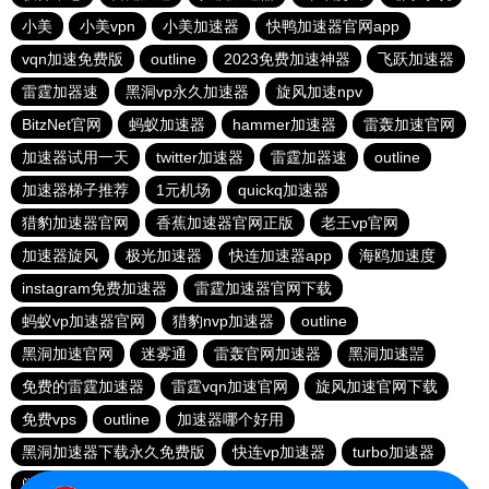
小美
小美vpn
小美加速器
快鸭加速器官网app
vqn加速免费版
outline
2023免费加速神器
飞跃加速器
雷霆加器速
黑洞vp永久加速器
旋风加速npv
BitzNet官网
蚂蚁加速器
hammer加速器
雷轰加速官网
加速器试用一天
twitter加速器
雷霆加器速
outline
加速器梯子推荐
1元机场
quickq加速器
猎豹加速器官网
香蕉加速器官网正版
老王vp官网
加速器旋风
极光加速器
快连加速器app
海鸥加速度
instagram免费加速器
雷霆加速器官网下载
蚂蚁vp加速器官网
猎豹nvp加速器
outline
黑洞加速官网
迷雾通
雷轰官网加速器
黑洞加速噐
免费的雷霆加速器
雷霆vqn加速官网
旋风加速官网下载
免费vps
outline
加速器哪个好用
黑洞加速器下载永久免费版
快连vp加速器
turbo加速器
闪电加速器
老王vn加速器
自由鲸官网
安易加速器