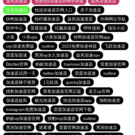
旋风加速器
免费vps加速器外网苹果版
旋风加速度器
快连加速器
快连加速器官网入口
原子加速器
快鸭加速器
快柠檬加速器
旋风加速度器
外网网址导航
软件中心
雷霆加速
狂飙加速器
哔咔漫画
瑞乐小说
小美
小美vpn
小美加速器
快鸭加速器官网app
vqn加速免费版
outline
2023免费加速神器
飞跃加速器
雷霆加器速
黑洞vp永久加速器
旋风加速npv
BitzNet官网
蚂蚁加速器
hammer加速器
雷轰加速官网
加速器试用一天
twitter加速器
雷霆加器速
outline
加速器梯子推荐
1元机场
quickq加速器
猎豹加速器官网
香蕉加速器官网正版
老王vp官网
加速器旋风
极光加速器
快连加速器app
海鸥加速度
instagram免费加速器
雷霆加速器官网下载
蚂蚁vp加速器官网
猎豹nvp加速器
outline
黑洞加速官网
迷雾通
雷轰官网加速器
黑洞加速噐