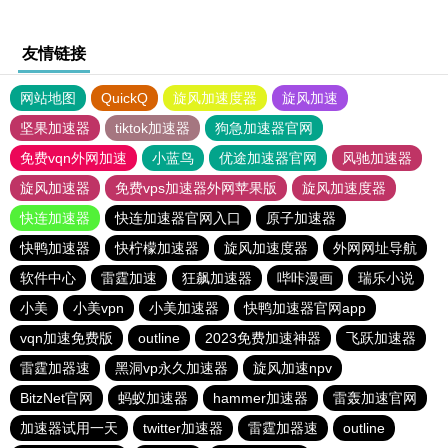
友情链接
网站地图
QuickQ
旋风加速度器
旋风加速
坚果加速器
tiktok加速器
狗急加速器官网
免费vqn外网加速
小蓝鸟
优途加速器官网
风驰加速器
旋风加速器
免费vps加速器外网苹果版
旋风加速度器
快连加速器
快连加速器官网入口
原子加速器
快鸭加速器
快柠檬加速器
旋风加速度器
外网网址导航
软件中心
雷霆加速
狂飙加速器
哔咔漫画
瑞乐小说
小美
小美vpn
小美加速器
快鸭加速器官网app
vqn加速免费版
outline
2023免费加速神器
飞跃加速器
雷霆加器速
黑洞vp永久加速器
旋风加速npv
BitzNet官网
蚂蚁加速器
hammer加速器
雷轰加速官网
加速器试用一天
twitter加速器
雷霆加器速
outline