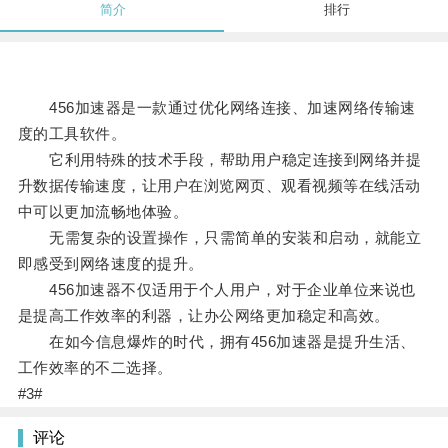
简介
排行
456加速器是一款通过优化网络连接、加速网络传输速
度的工具软件。
它利用特殊的技术手段，帮助用户稳定连接到网络并提
升数据传输速度，让用户在浏览网页、观看视频等在线活动
中可以更加流畅地体验。
无需复杂的设置操作，只需简单的安装和启动，就能立
即感受到网络速度的提升。
456加速器不仅适用于个人用户，对于企业单位来说也
是提高工作效率的利器，让办公网络更加稳定和高效。
在如今信息爆炸的时代，拥有456加速器是提升生活、
工作效率的不二选择。
#3#
评论