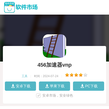
456加速器vnp
工具
|
时间：2024-07-24
|
安卓下载
苹果下载
PC下载
安卓市场，安全绿色