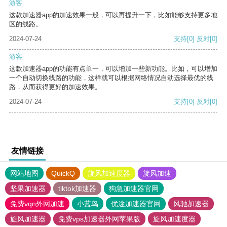
游客
这款加速器app的加速效果一般，可以再提升一下，比如能够支持更多地
区的线路。
2024-07-24
支持
[0]
反对
[0]
游客
这款加速器app的功能有点单一，可以增加一些新功能。比如，可以增加
一个自动切换线路的功能，这样就可以根据网络情况自动选择最优的线
路，从而获得更好的加速效果。
2024-07-24
支持
[0]
反对
[0]
友情链接
网站地图
QuickQ
旋风加速度器
旋风加速
坚果加速器
tiktok加速器
狗急加速器官网
免费vqn外网加速
小蓝鸟
优途加速器官网
风驰加速器
旋风加速器
免费vps加速器外网苹果版
旋风加速度器