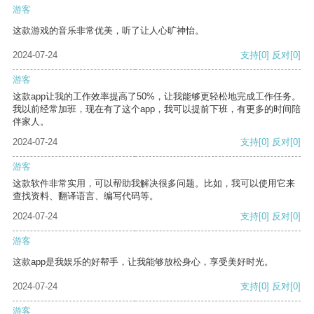
游客
这款游戏的音乐非常优美，听了让人心旷神怡。
2024-07-24
支持
[0]
反对
[0]
游客
这款app让我的工作效率提高了50%，让我能够更轻松地完成工作任务。
我以前经常加班，现在有了这个app，我可以提前下班，有更多的时间陪
伴家人。
2024-07-24
支持
[0]
反对
[0]
游客
这款软件非常实用，可以帮助我解决很多问题。比如，我可以使用它来
查找资料、翻译语言、编写代码等。
2024-07-24
支持
[0]
反对
[0]
游客
这款app是我娱乐的好帮手，让我能够放松身心，享受美好时光。
2024-07-24
支持
[0]
反对
[0]
游客