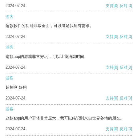
2024-07-24
支持
[0]
反对
[0]
游客
这款软件的功能非常全面，可以满足我所有需求。
2024-07-24
支持
[0]
反对
[0]
游客
这款app的游戏非常好玩，可以让我消磨时间。
2024-07-24
支持
[0]
反对
[0]
游客
超棒啊 好用
2024-07-24
支持
[0]
反对
[0]
游客
这款app的用户群体非常庞大，我可以结识到来自世界各地的朋友。
2024-07-24
支持
[0]
反对
[0]