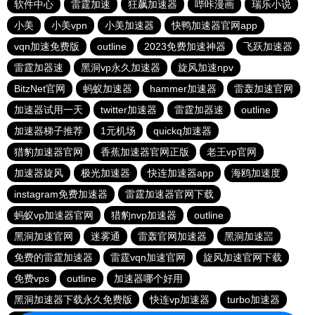
软件中心
雷霆加速
狂飙加速器
哔咔漫画
瑞乐小说
小美
小美vpn
小美加速器
快鸭加速器官网app
vqn加速免费版
outline
2023免费加速神器
飞跃加速器
雷霆加器速
黑洞vp永久加速器
旋风加速npv
BitzNet官网
蚂蚁加速器
hammer加速器
雷轰加速官网
加速器试用一天
twitter加速器
雷霆加器速
outline
加速器梯子推荐
1元机场
quickq加速器
猎豹加速器官网
香蕉加速器官网正版
老王vp官网
加速器旋风
极光加速器
快连加速器app
海鸥加速度
instagram免费加速器
雷霆加速器官网下载
蚂蚁vp加速器官网
猎豹nvp加速器
outline
黑洞加速官网
迷雾通
雷轰官网加速器
黑洞加速噐
免费的雷霆加速器
雷霆vqn加速官网
旋风加速官网下载
免费vps
outline
加速器哪个好用
黑洞加速器下载永久免费版
快连vp加速器
turbo加速器