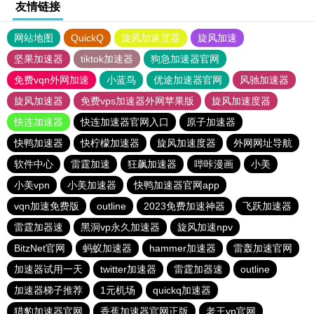
友情链接
网站地图
QuickQ
旋风加速度器
旋风加速
坚果加速器
tiktok加速器
狗急加速器官网
免费vqn外网加速
小蓝鸟
优途加速器官网
风驰加速器
旋风加速器
免费vps加速器外网苹果版
旋风加速度器
快连加速器
快连加速器官网入口
原子加速器
快鸭加速器
快柠檬加速器
旋风加速度器
外网网址导航
软件中心
雷霆加速
狂飙加速器
哔咔漫画
小美
小美vpn
小美加速器
快鸭加速器官网app
vqn加速免费版
outline
2023免费加速神器
飞跃加速器
雷霆加器速
黑洞vp永久加速器
旋风加速npv
BitzNet官网
蚂蚁加速器
hammer加速器
雷轰加速官网
加速器试用一天
twitter加速器
雷霆加器速
outline
加速器梯子推荐
1元机场
quickq加速器
猎豹加速器官网
香蕉加速器官网正版
老王vp官网