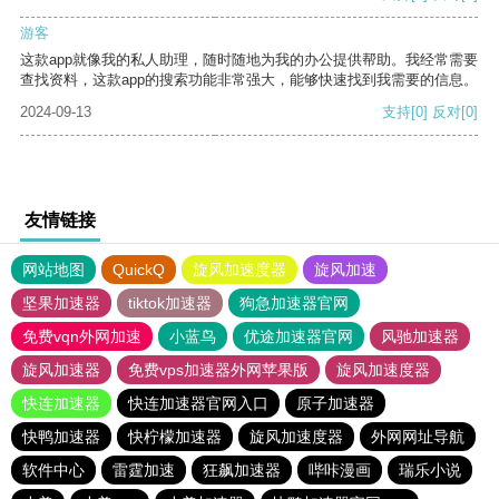
游客
这款app就像我的私人助理，随时随地为我的办公提供帮助。我经常需要
查找资料，这款app的搜索功能非常强大，能够快速找到我需要的信息。
2024-09-13
支持
[0]
反对
[0]
友情链接
网站地图
QuickQ
旋风加速度器
旋风加速
坚果加速器
tiktok加速器
狗急加速器官网
免费vqn外网加速
小蓝鸟
优途加速器官网
风驰加速器
旋风加速器
免费vps加速器外网苹果版
旋风加速度器
快连加速器
快连加速器官网入口
原子加速器
快鸭加速器
快柠檬加速器
旋风加速度器
外网网址导航
软件中心
雷霆加速
狂飙加速器
哔咔漫画
瑞乐小说