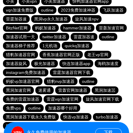
小美
小美vpn
小美加速器
快鸭加速器官网app
vqn加速免费版
outline
2023免费加速神器
飞跃加速器
雷霆加器速
黑洞vp永久加速器
旋风加速npv
BitzNet官网
蚂蚁加速器
hammer加速器
雷轰加速官网
加速器试用一天
twitter加速器
雷霆加器速
outline
加速器梯子推荐
1元机场
quickq加速器
猎豹加速器官网
香蕉加速器官网正版
老王vp官网
加速器旋风
极光加速器
快连加速器app
海鸥加速度
instagram免费加速器
雷霆加速器官网下载
蚂蚁vp加速器官网
猎豹nvp加速器
outline
黑洞加速官网
迷雾通
雷轰官网加速器
黑洞加速噐
免费的雷霆加速器
雷霆vqn加速官网
旋风加速官网下载
免费vps
outline
加速器哪个好用
黑洞加速器下载永久免费版
快连vp加速器
turbo加速器
闪电加速器
老王vn加速器
自由鲸官网
安易加速器
永久免费使用的加速器
下载