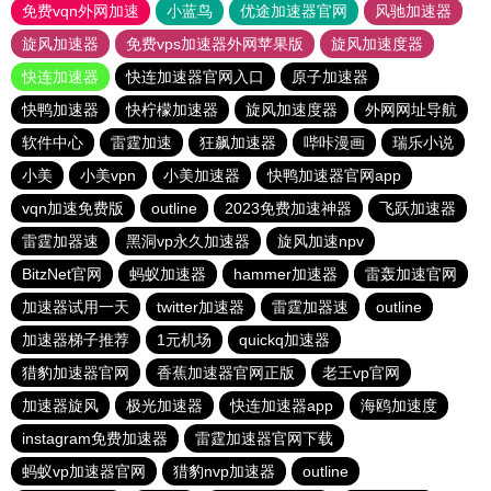
免费vqn外网加速
小蓝鸟
优途加速器官网
风驰加速器
旋风加速器
免费vps加速器外网苹果版
旋风加速度器
快连加速器
快连加速器官网入口
原子加速器
快鸭加速器
快柠檬加速器
旋风加速度器
外网网址导航
软件中心
雷霆加速
狂飙加速器
哔咔漫画
瑞乐小说
小美
小美vpn
小美加速器
快鸭加速器官网app
vqn加速免费版
outline
2023免费加速神器
飞跃加速器
雷霆加器速
黑洞vp永久加速器
旋风加速npv
BitzNet官网
蚂蚁加速器
hammer加速器
雷轰加速官网
加速器试用一天
twitter加速器
雷霆加器速
outline
加速器梯子推荐
1元机场
quickq加速器
猎豹加速器官网
香蕉加速器官网正版
老王vp官网
加速器旋风
极光加速器
快连加速器app
海鸥加速度
instagram免费加速器
雷霆加速器官网下载
蚂蚁vp加速器官网
猎豹nvp加速器
outline