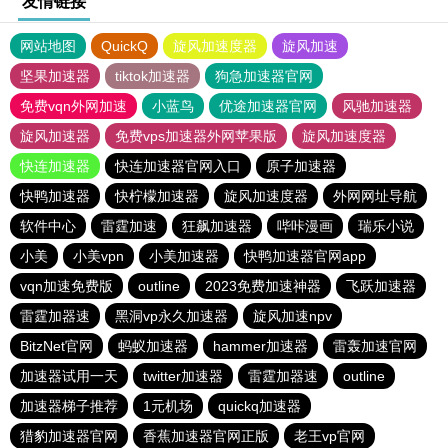
友情链接
网站地图
QuickQ
旋风加速度器
旋风加速
坚果加速器
tiktok加速器
狗急加速器官网
免费vqn外网加速
小蓝鸟
优途加速器官网
风驰加速器
旋风加速器
免费vps加速器外网苹果版
旋风加速度器
快连加速器
快连加速器官网入口
原子加速器
快鸭加速器
快柠檬加速器
旋风加速度器
外网网址导航
软件中心
雷霆加速
狂飙加速器
哔咔漫画
瑞乐小说
小美
小美vpn
小美加速器
快鸭加速器官网app
vqn加速免费版
outline
2023免费加速神器
飞跃加速器
雷霆加器速
黑洞vp永久加速器
旋风加速npv
BitzNet官网
蚂蚁加速器
hammer加速器
雷轰加速官网
加速器试用一天
twitter加速器
雷霆加器速
outline
加速器梯子推荐
1元机场
quickq加速器
猎豹加速器官网
香蕉加速器官网正版
老王vp官网