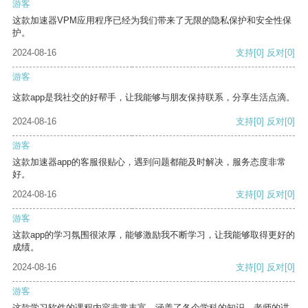
游客
这款加速器VPM应用程序已经为我们带来了无限的隐私保护和安全性保
护。
2024-08-16
支持
[0]
反对
[0]
游客
这款app是我社交的好帮手，让我能够与朋友保持联系，分享生活点滴。
2024-08-16
支持
[0]
反对
[0]
游客
这款加速器app的客服很贴心，遇到问题都能及时解决，服务态度非常
好。
2024-08-16
支持
[0]
反对
[0]
游客
这款app的学习氛围很浓厚，能够激励我不断学习，让我能够取得更好的
成绩。
2024-08-16
支持
[0]
反对
[0]
游客
这款学习软件的课程内容非常丰富，涵盖了各个学科的知识。老师的讲