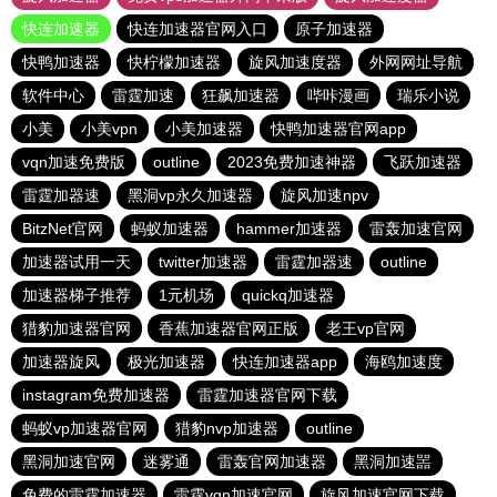
快连加速器
快连加速器官网入口
原子加速器
快鸭加速器
快柠檬加速器
旋风加速度器
外网网址导航
软件中心
雷霆加速
狂飙加速器
哔咔漫画
瑞乐小说
小美
小美vpn
小美加速器
快鸭加速器官网app
vqn加速免费版
outline
2023免费加速神器
飞跃加速器
雷霆加器速
黑洞vp永久加速器
旋风加速npv
BitzNet官网
蚂蚁加速器
hammer加速器
雷轰加速官网
加速器试用一天
twitter加速器
雷霆加器速
outline
加速器梯子推荐
1元机场
quickq加速器
猎豹加速器官网
香蕉加速器官网正版
老王vp官网
加速器旋风
极光加速器
快连加速器app
海鸥加速度
instagram免费加速器
雷霆加速器官网下载
蚂蚁vp加速器官网
猎豹nvp加速器
outline
黑洞加速官网
迷雾通
雷轰官网加速器
黑洞加速噐
免费的雷霆加速器
雷霆vqn加速官网
旋风加速官网下载