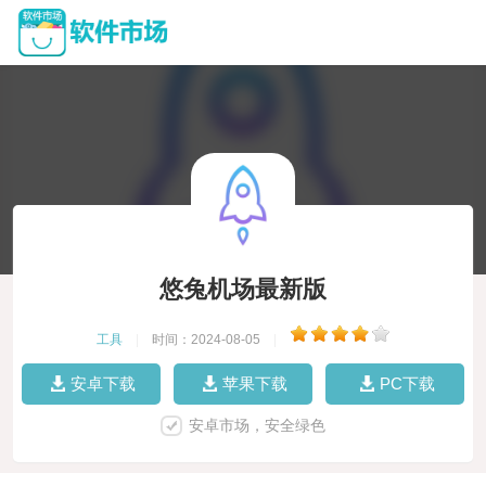
悠兔机场最新版
工具
|
时间：2024-08-05
|
安卓下载
苹果下载
PC下载
安卓市场，安全绿色