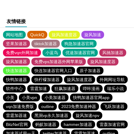
友情链接
网站地图
QuickQ
旋风加速度器
旋风加速
坚果加速器
tiktok加速器
狗急加速器官网
免费vqn外网加速
小蓝鸟
优途加速器官网
风驰加速器
旋风加速器
免费vps加速器外网苹果版
旋风加速度器
快连加速器
快连加速器官网入口
原子加速器
快鸭加速器
快柠檬加速器
旋风加速度器
外网网址导航
软件中心
雷霆加速
狂飙加速器
哔咔漫画
瑞乐小说
小美
小美vpn
小美加速器
快鸭加速器官网app
vqn加速免费版
outline
2023免费加速神器
飞跃加速器
雷霆加器速
黑洞vp永久加速器
旋风加速npv
BitzNet官网
蚂蚁加速器
hammer加速器
雷轰加速官网
加速器试用一天
twitter加速器
雷霆加器速
outline