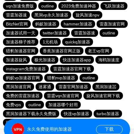
vqn加速免费版
outline
2023免费加速神器
飞跃加速器
雷霆加器速
黑洞vp永久加速器
旋风加速npv
BitzNet官网
蚂蚁加速器
hammer加速器
雷轰加速官网
加速器试用一天
twitter加速器
雷霆加器速
outline
加速器梯子推荐
1元机场
quickq加速器
猎豹加速器官网
香蕉加速器官网正版
老王vp官网
加速器旋风
极光加速器
快连加速器app
海鸥加速度
instagram免费加速器
雷霆加速器官网下载
蚂蚁vp加速器官网
猎豹nvp加速器
outline
黑洞加速官网
迷雾通
雷轰官网加速器
黑洞加速噐
免费的雷霆加速器
雷霆vqn加速官网
旋风加速官网下载
免费vps
outline
加速器哪个好用
黑洞加速器下载永久免费版
快连vp加速器
turbo加速器
闪电加速器
老王vn加速器
自由鲸官网
安易加速器
永久免费使用的加速器
下载