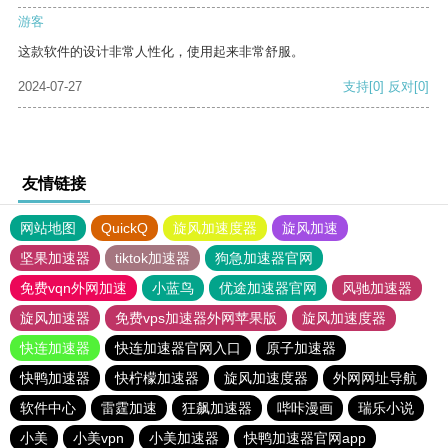
游客
这款软件的设计非常人性化，使用起来非常舒服。
2024-07-27
支持
[0]
反对
[0]
友情链接
网站地图
QuickQ
旋风加速度器
旋风加速
坚果加速器
tiktok加速器
狗急加速器官网
免费vqn外网加速
小蓝鸟
优途加速器官网
风驰加速器
旋风加速器
免费vps加速器外网苹果版
旋风加速度器
快连加速器
快连加速器官网入口
原子加速器
快鸭加速器
快柠檬加速器
旋风加速度器
外网网址导航
软件中心
雷霆加速
狂飙加速器
哔咔漫画
瑞乐小说
小美
小美vpn
小美加速器
快鸭加速器官网app