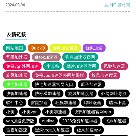
2024-09-04
支持
[0]
反对
[0]
友情链接
网站地图
QuickQ
旋风加速度器
旋风加速
坚果加速器
tiktok加速器
狗急加速器官网
免费vqn外网加速
小蓝鸟
优途加速器官网
风驰加速器
旋风加速器
免费vps加速器外网苹果版
旋风加速度器
快连加速器
快连加速器官网入口
原子加速器
快鸭加速器
快柠檬加速器
旋风加速度器
外网网址导航
软件中心
雷霆加速
狂飙加速器
哔咔漫画
瑞乐小说
小美
小美vpn
小美加速器
快鸭加速器官网app
vqn加速免费版
outline
2023免费加速神器
飞跃加速器
雷霆加器速
黑洞vp永久加速器
旋风加速npv