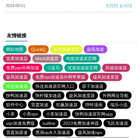
2024-09-01
支持
[0]
反对
[0]
友情链接
网站地图
QuickQ
旋风加速度器
旋风加速
坚果加速器
tiktok加速器
狗急加速器官网
免费vqn外网加速
小蓝鸟
优途加速器官网
风驰加速器
旋风加速器
免费vps加速器外网苹果版
旋风加速度器
快连加速器
快连加速器官网入口
原子加速器
快鸭加速器
快柠檬加速器
旋风加速度器
外网网址导航
软件中心
雷霆加速
狂飙加速器
哔咔漫画
瑞乐小说
小美
小美vpn
小美加速器
快鸭加速器官网app
vqn加速免费版
outline
2023免费加速神器
飞跃加速器
雷霆加器速
黑洞vp永久加速器
旋风加速npv