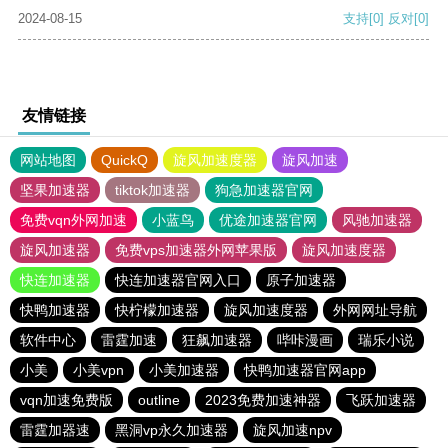
2024-08-15
支持
[0]
反对
[0]
友情链接
网站地图
QuickQ
旋风加速度器
旋风加速
坚果加速器
tiktok加速器
狗急加速器官网
免费vqn外网加速
小蓝鸟
优途加速器官网
风驰加速器
旋风加速器
免费vps加速器外网苹果版
旋风加速度器
快连加速器
快连加速器官网入口
原子加速器
快鸭加速器
快柠檬加速器
旋风加速度器
外网网址导航
软件中心
雷霆加速
狂飙加速器
哔咔漫画
瑞乐小说
小美
小美vpn
小美加速器
快鸭加速器官网app
vqn加速免费版
outline
2023免费加速神器
飞跃加速器
雷霆加器速
黑洞vp永久加速器
旋风加速npv