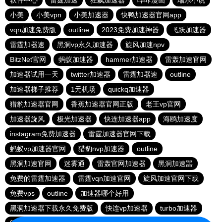
软件中心
雷霆加速
狂飙加速器
哔咔漫画
瑞乐小说
小美
小美vpn
小美加速器
快鸭加速器官网app
vqn加速免费版
outline
2023免费加速神器
飞跃加速器
雷霆加器速
黑洞vp永久加速器
旋风加速npv
BitzNet官网
蚂蚁加速器
hammer加速器
雷轰加速官网
加速器试用一天
twitter加速器
雷霆加器速
outline
加速器梯子推荐
1元机场
quickq加速器
猎豹加速器官网
香蕉加速器官网正版
老王vp官网
加速器旋风
极光加速器
快连加速器app
海鸥加速度
instagram免费加速器
雷霆加速器官网下载
蚂蚁vp加速器官网
猎豹nvp加速器
outline
黑洞加速官网
迷雾通
雷轰官网加速器
黑洞加速噐
免费的雷霆加速器
雷霆vqn加速官网
旋风加速官网下载
免费vps
outline
加速器哪个好用
黑洞加速器下载永久免费版
快连vp加速器
turbo加速器